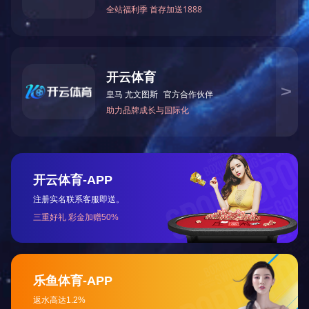
高速冲床配件
新闻中心
公司新闻
行业资讯
人才招聘
开云（中国）
0752-3560386
产品中心
高速冲床配件
铸铜
铸铁
球罣
开云手机官方版登录入口