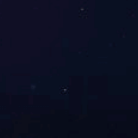
邮箱：
*
验证码：
地址：
邮编：
提交
首页
关于我们
实力展示
产品中心
新闻中心
人才招聘
开云（中国）
Copyright © 2020 惠州市惠阳区金旭机械有限公司 All Rights
Reserved.