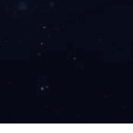
粤ICP备14021522号
网站建设：中企动力
惠州
开云手机官方版登录入口
惠州市惠阳区秋长白石大湖工业区
0752-3560386
0752-3877816
JQZZHZ@163.COM
微信公众号
移动端官网
星空网页版
|
乐竞官网
|
星空官方站登录入口
|
万象城手机在
线官网
|
华体会官方网页版
|
乐动网站网页版
|
拼搏在线官方
网站
|
星空官方站登录入口
|
leyu·乐鱼（中国）体育官方网站
|