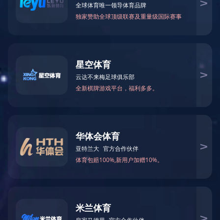
铸铁
球罣
开云手机官方版登录入口
高速冲床配件
新闻中心
公司新闻
行业资讯
人才招聘
开云（中国）
服务热线：0752-3560386
首页
关于我们
公司简介
企业文化