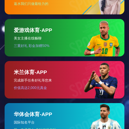
开云（中国）
企业优势
开云手机官方版登录入口
——
电话:
0752-3560386
传真:
0752-3877816
E-mail :
JQZZHZ@163.COM
地址:惠州市惠阳区秋长白石大湖工业区