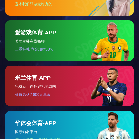
新闻资讯
/
惠州市金旭机械设备有限公司恭祝各界朋友：虎年吉祥！
惠州市金旭机械设备有限公司
恭祝各界朋友：虎年吉祥！
分类：
新闻资讯
作者：
来源：
发布时间：
2022-01-28
访问量：
361
分类：
新闻资讯
作者：
来源：
发布时间：
2022-01-28
访问量：
361