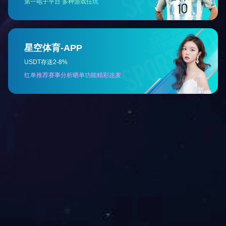
详情
扫二维码用手机看
上一个
:
无
下一个
:
无
上一个
:
无
下一个
:
无
首页
关于我们
实力展示
产品中心
新闻中心
人才招聘
开云（中国）
Copyright © 2020 惠州市惠阳区金旭机械有限公司 All Rights
Reserved.