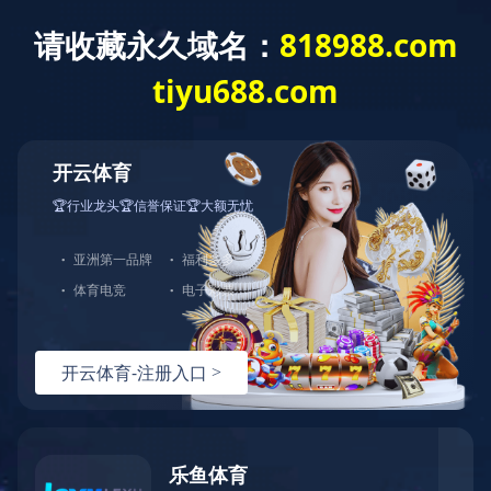
首页
关于我们
公司简介
企业文化
资质证书
组织架构
厂房环境
实力展示
生产设备
检测设备
合作客户
产品中心
铸铜