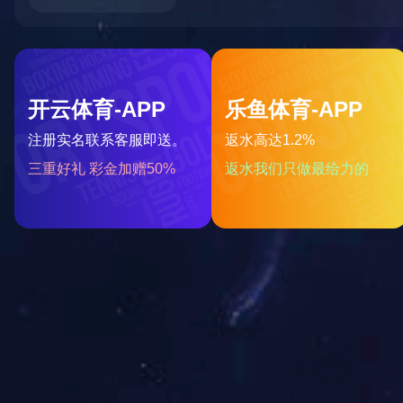
厂房环境
实力展示
生产设备
检测设备
合作客户
产品中心
铸铜
铸铁
球罣
开云手机官方版登录入口
高速冲床配件
新闻中心