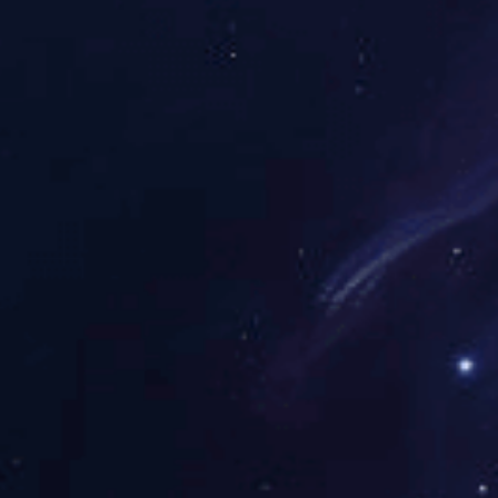
公司新闻
行业资讯
人才招聘
开云（中国）
0752-3560386
产品中心
现在的位置:
首页
>
产品中心
>
高速冲床配件
>
高速冲床配件
浏览量: