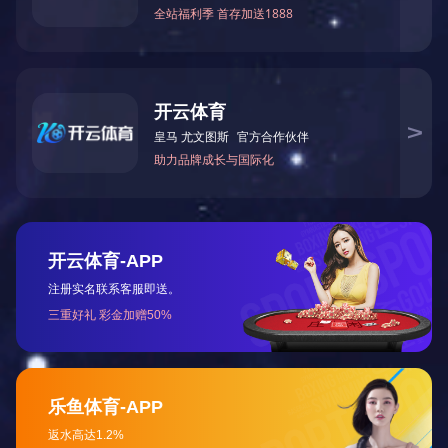
高速冲床配件
新闻中心
公司新闻
行业资讯
人才招聘
开云（中国）
0752-3560386
产品中心
现在的位置:
首页
>
产品中心
>
高速冲床配件