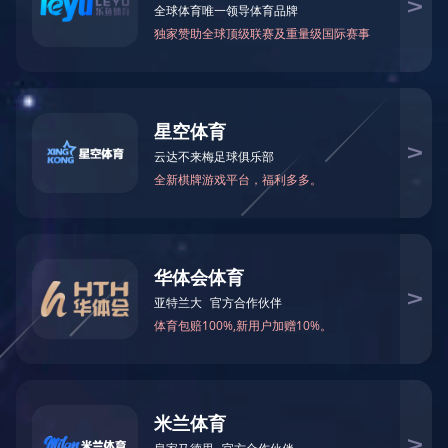
铸铁
球罣
开云手机官方版登录入口
高速冲床配件
新闻中心
公司新闻
行业资讯
人才招聘
开云（中国）
服务热线：0752-3560386
首页
关于我们
公司简介
企业文化