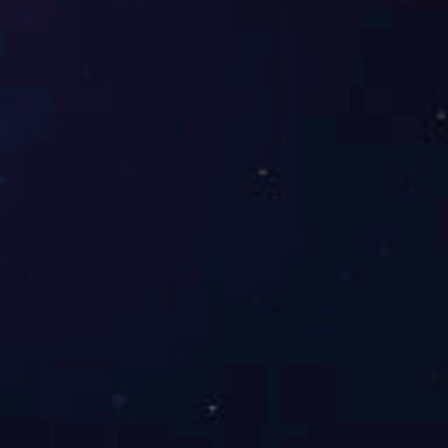
铸铁
铸铁
铸铁
首页
关于我们
实力展示
产品中心
新闻中心
人才招聘
开云（中国）